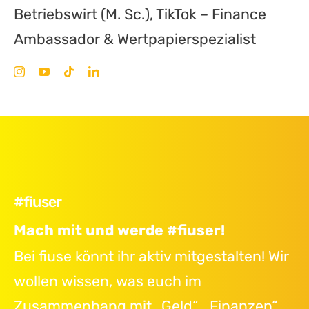
Betriebswirt (M. Sc.), TikTok – Finance
Ambassador & Wertpapierspezialist
#fiuser
Mach mit und werde #fiuser!
Bei fiuse könnt ihr aktiv mitgestalten! Wir
wollen wissen, was euch im
Zusammenhang mit „Geld“, „Finanzen“