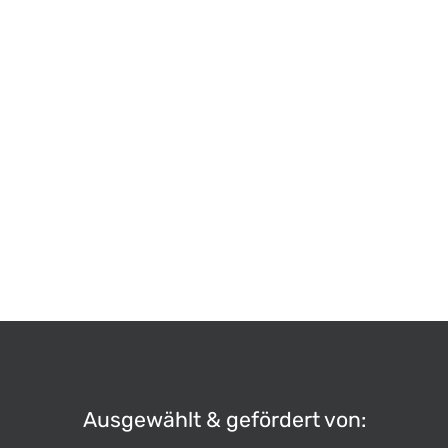
Ein Vertrag für Geschenke?! – Die
wichtigsten Vertragsarten in
Deutschland erklärt
Dein Geld & Du
Ausgewählt & gefördert von: