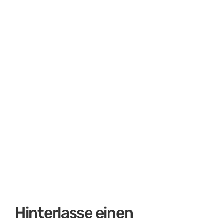
Wächst dein Geld oder wird es
gefressen? Vom Investieren & guten
Ideen
Hinterlasse einen