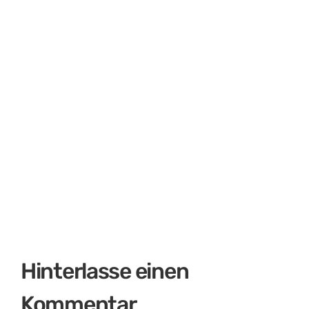
Ein Tor aus dem Nichts! Von der Fußball
EM & anderen Millionengeschäften
Hinterlasse einen
Kommentar